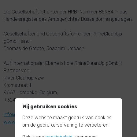
Die Gesellschaft ist unter der HRB-Nummer 85984 in das
Handelsregister des Amtsgerichtes Düsseldorf eingetragen.
Gesellschafter und Geschäftsführer der RhineCleanUp
gGmbH sind:
Thomas de Groote, Joachim Umbach
Auf internationaler Ebene ist die RhineCleanUp gGmbH
Partner von:
River Cleanup vzw
Kromstraat 1
9667 Horebeke, Belgium,
+32478444610
Wij gebruiken cookies
info@river-cleanup.org
Deze website maakt gebruik van cookies
www.river-cleanup.org
om de gebruikerservaring te verbeteren.